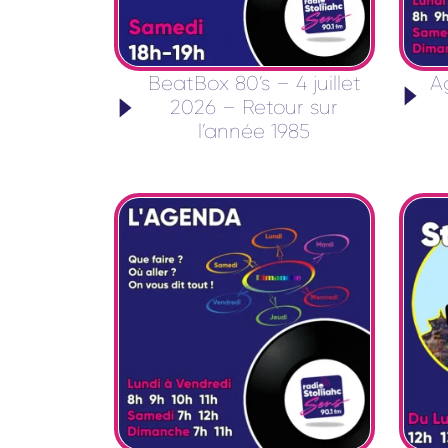
BeatBox 80’s – 4 juillet
A
2026 – Retour sur
l’année 1985