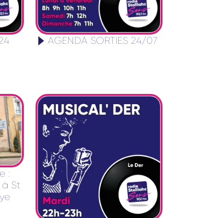
 24
AGENDA SORTIES 24/07
e :
 à St
ye