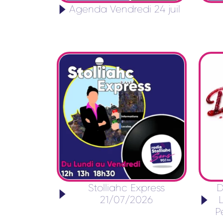
Agenda Vendredi 24 juil
Stolliahc Express
D
21/07/2026
P