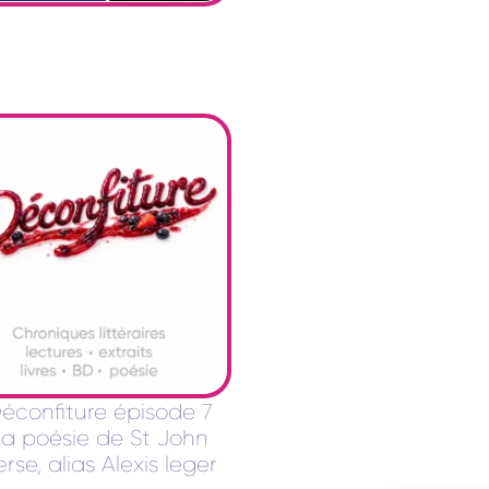
éconfiture épisode 7
La poésie de St John
erse, alias Alexis leger