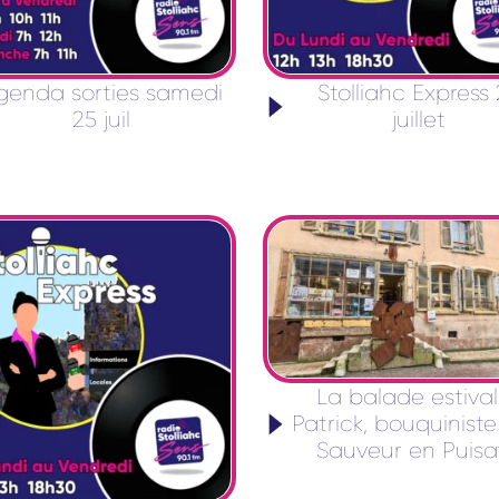
genda sorties samedi
Stolliahc Express
25 juil
juillet
La balade estival
Patrick, bouquiniste
Sauveur en Puisa