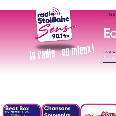
Po
E
Vous é
À suivre