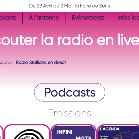
Du 29 Avril au 3 Mai, la Foire de Sens
dcasts
À l’antenne
Evènements
Infos lo
couter
la radio
en liv
coutez :
Radio Stolliahc en direct
 :
Podcasts
Émissions