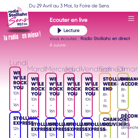
Du 29 Avril au 3 Mai, la Foire de Sens
Ecouter
en live
Lecture
Vous écoutez :
Radio Stolliahc en direct
À suivre :
Lundi
Mardi
Mercredi
Jeudi
Vendredi
Samedi
Dima
WE
W'ÎLE
WE
WE
WE
WE
STOLLIAHC
DIMAN
ROCK
W'ÎLE
W'ÎLE
W'ÎLE
W'ÎLE
WEEK-
ACCOR
YOU
ROCK
ROCK
ROCK
ROCK
END
8h
YOU
YOU
YOU
YOU
10h
8h
à
–
10h
10h
10h
10h
à
11h
16h
–
–
–
–
9h
16h
16h
16h
16h
DÉCON
STOLLIAHC
CHANSONS
1er
EXPRESS
STOLLIAHC
STOLLIAHC
STOLLIAHC
STOLLIAHC
SOUVENIRS
dimanch
EXPRESS
EXPRESS
EXPRESS
EXPRESS
12h
9h
du
–
12h
12h
12h
12h
à