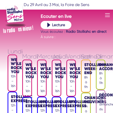
Du 29 Avril au 3 Mai, la Foire de Sens
Ecouter
en live
Lecture
Vous écoutez :
Radio Stolliahc en direct
À suivre :
Lundi
Mardi
Mercredi
Jeudi
Vendredi
Samedi
Dima
WE
W'ÎLE
WE
WE
WE
WE
STOLLIAHC
DIMAN
ROCK
W'ÎLE
W'ÎLE
W'ÎLE
W'ÎLE
WEEK-
ACCOR
YOU
ROCK
ROCK
ROCK
ROCK
END
8h
YOU
YOU
YOU
YOU
10h
8h
à
–
10h
10h
10h
10h
à
11h
16h
–
–
–
–
9h
16h
16h
16h
16h
DÉCON
STOLLIAHC
CHANSONS
1er
EXPRESS
STOLLIAHC
STOLLIAHC
STOLLIAHC
STOLLIAHC
SOUVENIRS
dimanch
EXPRESS
EXPRESS
EXPRESS
EXPRESS
12h
9h
du
–
12h
12h
12h
12h
à