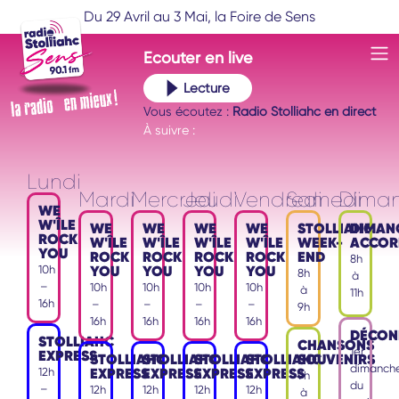
Du 29 Avril au 3 Mai, la Foire de Sens
Ecouter
en live
Lecture
Vous écoutez :
Radio Stolliahc en direct
À suivre :
Lundi
Mardi
Mercredi
Jeudi
Vendredi
Samedi
Dima
WE
W'ÎLE
WE
WE
WE
WE
STOLLIAHC
DIMAN
ROCK
W'ÎLE
W'ÎLE
W'ÎLE
W'ÎLE
WEEK-
ACCOR
YOU
ROCK
ROCK
ROCK
ROCK
END
8h
YOU
YOU
YOU
YOU
10h
8h
à
–
10h
10h
10h
10h
à
11h
16h
–
–
–
–
9h
16h
16h
16h
16h
DÉCON
STOLLIAHC
CHANSONS
1er
EXPRESS
STOLLIAHC
STOLLIAHC
STOLLIAHC
STOLLIAHC
SOUVENIRS
dimanch
EXPRESS
EXPRESS
EXPRESS
EXPRESS
12h
9h
du
–
12h
12h
12h
12h
à