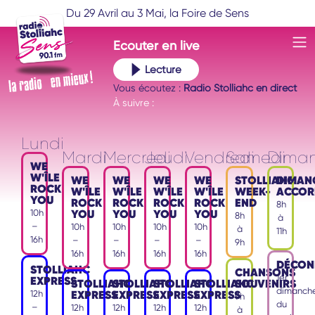
Du 29 Avril au 3 Mai, la Foire de Sens
Ecouter
en live
Lecture
Vous écoutez :
Radio Stolliahc en direct
À suivre :
Lundi
Mardi
Mercredi
Jeudi
Vendredi
Samedi
Dima
WE
W'ÎLE
WE
WE
WE
WE
STOLLIAHC
DIMAN
ROCK
W'ÎLE
W'ÎLE
W'ÎLE
W'ÎLE
WEEK-
ACCOR
YOU
ROCK
ROCK
ROCK
ROCK
END
8h
YOU
YOU
YOU
YOU
10h
8h
à
–
10h
10h
10h
10h
à
11h
16h
–
–
–
–
9h
16h
16h
16h
16h
DÉCON
STOLLIAHC
CHANSONS
1er
EXPRESS
STOLLIAHC
STOLLIAHC
STOLLIAHC
STOLLIAHC
SOUVENIRS
dimanch
EXPRESS
EXPRESS
EXPRESS
EXPRESS
12h
9h
du
–
12h
12h
12h
12h
à