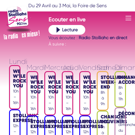
Du 29 Avril au 3 Mai, la Foire de Sens
Ecouter
en live
Lecture
Vous écoutez :
Radio Stolliahc en direct
À suivre :
Lundi
Mardi
Mercredi
Jeudi
Vendredi
Samedi
Dima
WE
W'ÎLE
WE
WE
WE
WE
STOLLIAHC
DIMAN
ROCK
W'ÎLE
W'ÎLE
W'ÎLE
W'ÎLE
WEEK-
ACCOR
YOU
ROCK
ROCK
ROCK
ROCK
END
8h
YOU
YOU
YOU
YOU
10h
8h
à
–
10h
10h
10h
10h
à
11h
16h
–
–
–
–
9h
16h
16h
16h
16h
DÉCON
STOLLIAHC
CHANSONS
1er
EXPRESS
STOLLIAHC
STOLLIAHC
STOLLIAHC
STOLLIAHC
SOUVENIRS
dimanch
EXPRESS
EXPRESS
EXPRESS
EXPRESS
12h
9h
du
–
12h
12h
12h
12h
à