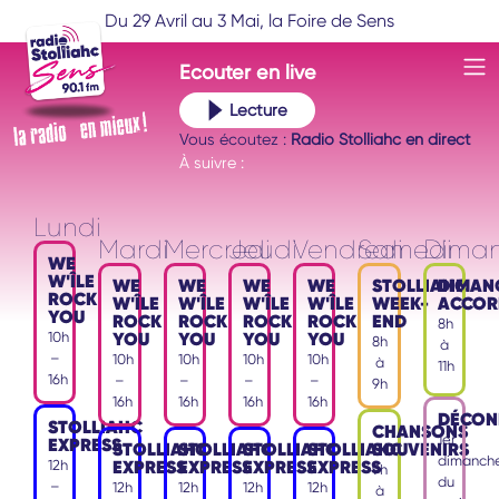
Du 29 Avril au 3 Mai, la Foire de Sens
Ecouter
en live
Lecture
Vous écoutez :
Radio Stolliahc en direct
À suivre :
Lundi
Mardi
Mercredi
Jeudi
Vendredi
Samedi
Dima
WE
W'ÎLE
WE
WE
WE
WE
STOLLIAHC
DIMAN
ROCK
W'ÎLE
W'ÎLE
W'ÎLE
W'ÎLE
WEEK-
ACCOR
YOU
ROCK
ROCK
ROCK
ROCK
END
8h
YOU
YOU
YOU
YOU
10h
8h
à
–
10h
10h
10h
10h
à
11h
16h
–
–
–
–
9h
16h
16h
16h
16h
DÉCON
STOLLIAHC
CHANSONS
1er
EXPRESS
STOLLIAHC
STOLLIAHC
STOLLIAHC
STOLLIAHC
SOUVENIRS
dimanch
EXPRESS
EXPRESS
EXPRESS
EXPRESS
12h
9h
du
–
12h
12h
12h
12h
à