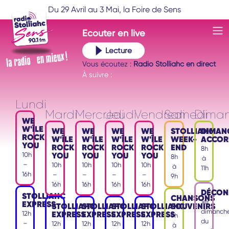
Du 29 Avril au 3 Mai, la Foire de Sens
Ecouter
en live
Lecture
Vous écoutez :
Radio Stolliahc en direct
À suivre :
Lundi
Mardi
Mercredi
Jeudi
Vendredi
Samedi
Dima
WE
W'ÎLE
WE
WE
WE
WE
STOLLIAHC
DIMAN
ROCK
W'ÎLE
W'ÎLE
W'ÎLE
W'ÎLE
WEEK-
ACCOR
YOU
ROCK
ROCK
ROCK
ROCK
END
8h
YOU
YOU
YOU
YOU
10h
8h
à
–
10h
10h
10h
10h
à
11h
16h
–
–
–
–
9h
16h
16h
16h
16h
DÉCON
STOLLIAHC
CHANSONS
1er
EXPRESS
STOLLIAHC
STOLLIAHC
STOLLIAHC
STOLLIAHC
SOUVENIRS
dimanch
EXPRESS
EXPRESS
EXPRESS
EXPRESS
12h
9h
du
–
12h
12h
12h
12h
à