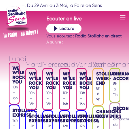
Du 29 Avril au 3 Mai, la Foire de Sens
Ecouter
en live
Lecture
Vous écoutez :
Radio Stolliahc en direct
À suivre :
Lundi
Mardi
Mercredi
Jeudi
Vendredi
Samedi
Dima
WE
W'ÎLE
WE
WE
WE
WE
STOLLIAHC
DIMAN
ROCK
W'ÎLE
W'ÎLE
W'ÎLE
W'ÎLE
WEEK-
ACCOR
YOU
ROCK
ROCK
ROCK
ROCK
END
8h
YOU
YOU
YOU
YOU
10h
8h
à
–
10h
10h
10h
10h
à
11h
16h
–
–
–
–
9h
16h
16h
16h
16h
DÉCON
STOLLIAHC
CHANSONS
1er
EXPRESS
STOLLIAHC
STOLLIAHC
STOLLIAHC
STOLLIAHC
SOUVENIRS
dimanch
EXPRESS
EXPRESS
EXPRESS
EXPRESS
12h
9h
du
–
12h
12h
12h
12h
à