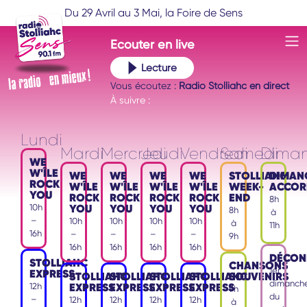
Du 29 Avril au 3 Mai, la Foire de Sens
Ecouter
en live
Lecture
Vous écoutez :
Radio Stolliahc en direct
À suivre :
Lundi
Mardi
Mercredi
Jeudi
Vendredi
Samedi
Dima
WE
W'ÎLE
WE
WE
WE
WE
STOLLIAHC
DIMAN
ROCK
W'ÎLE
W'ÎLE
W'ÎLE
W'ÎLE
WEEK-
ACCOR
YOU
ROCK
ROCK
ROCK
ROCK
END
8h
YOU
YOU
YOU
YOU
10h
8h
à
–
10h
10h
10h
10h
à
11h
16h
–
–
–
–
9h
16h
16h
16h
16h
DÉCON
STOLLIAHC
CHANSONS
1er
EXPRESS
STOLLIAHC
STOLLIAHC
STOLLIAHC
STOLLIAHC
SOUVENIRS
dimanch
EXPRESS
EXPRESS
EXPRESS
EXPRESS
12h
9h
du
–
12h
12h
12h
12h
à