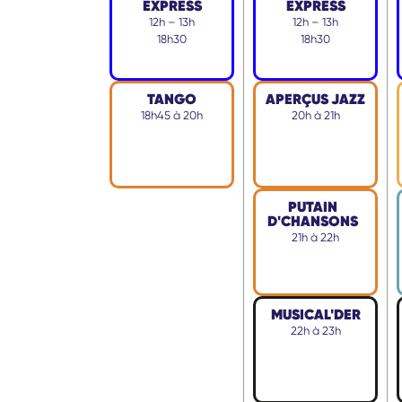
EXPRESS
EXPRESS
12h – 13h
12h – 13h
18h30
18h30
TANGO
APERÇUS JAZZ
18h45 à 20h
20h à 21h
PUTAIN
D'CHANSONS
21h à 22h
MUSICAL'DER
22h à 23h