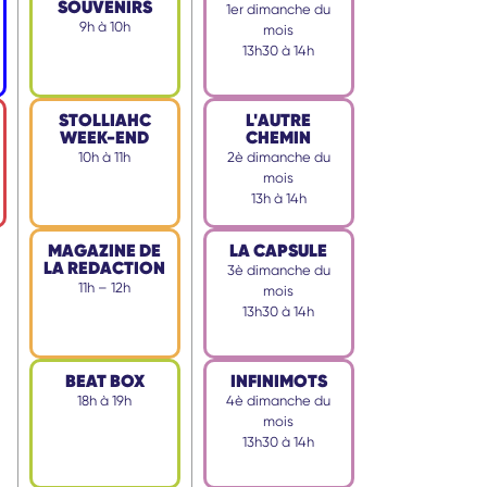
SOUVENIRS
1er dimanche du
9h à 10h
mois
13h30 à 14h
STOLLIAHC
L'AUTRE
WEEK-END
CHEMIN
10h à 11h
2è dimanche du
mois
13h à 14h
MAGAZINE DE
LA CAPSULE
LA REDACTION
3è dimanche du
11h – 12h
mois
13h30 à 14h
BEAT BOX
INFINIMOTS
18h à 19h
4è dimanche du
mois
13h30 à 14h