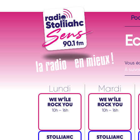
Po
E
Vous é
À suivre
Lundi
Mardi
WE W'ÎLE
WE W'ÎLE
ROCK YOU
ROCK YOU
10h – 16h
10h – 16h
STOLLIAHC
STOLLIAHC