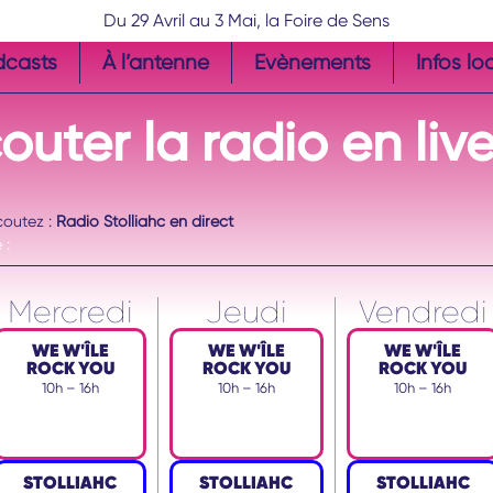
Du 29 Avril au 3 Mai, la Foire de Sens
dcasts
À l’antenne
Evènements
Infos lo
couter
la radio
en liv
coutez :
Radio Stolliahc en direct
 :
Mercredi
Jeudi
Vendredi
WE W'ÎLE
WE W'ÎLE
WE W'ÎLE
ROCK YOU
ROCK YOU
ROCK YOU
10h – 16h
10h – 16h
10h – 16h
STOLLIAHC
STOLLIAHC
STOLLIAHC