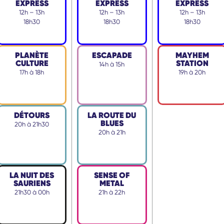
EXPRESS
EXPRESS
EXPRESS
12h – 13h
12h – 13h
12h – 13h
18h30
18h30
18h30
PLANÈTE
ESCAPADE
MAYHEM
CULTURE
STATION
14h à 15h
17h à 18h
19h à 20h
DÉTOURS
LA ROUTE DU
BLUES
20h à 21h30
20h à 21h
LA NUIT DES
SENSE OF
SAURIENS
METAL
21h30 à 00h
21h à 22h