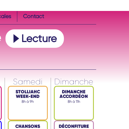
cales
Contact
e
Lecture
Samedi
Dimanche
STOLLIAHC
DIMANCHE
WEEK-END
ACCORDÉON
8h à 9h
8h à 11h
CHANSONS
DÉCONFITURE