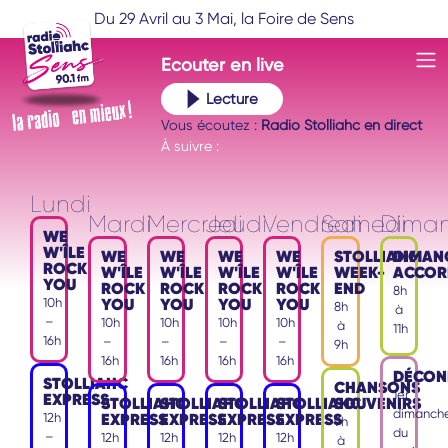
Du 29 Avril au 3 Mai, la Foire de Sens
Ecouter
en live
Lecture
Vous écoutez :
Radio Stolliahc en direct
À suivre :
Lundi
Mardi
Mercredi
Jeudi
Vendredi
Samedi
Dima
WE
W'ÎLE
WE
WE
WE
WE
STOLLIAHC
DIMAN
ROCK
W'ÎLE
W'ÎLE
W'ÎLE
W'ÎLE
WEEK-
ACCOR
YOU
ROCK
ROCK
ROCK
ROCK
END
8h
YOU
YOU
YOU
YOU
10h
8h
à
–
10h
10h
10h
10h
à
11h
16h
–
–
–
–
9h
16h
16h
16h
16h
DÉCON
STOLLIAHC
CHANSONS
1er
EXPRESS
STOLLIAHC
STOLLIAHC
STOLLIAHC
STOLLIAHC
SOUVENIRS
dimanch
EXPRESS
EXPRESS
EXPRESS
EXPRESS
12h
9h
du
–
12h
12h
12h
12h
à